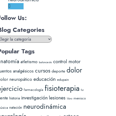
Follow Us:
Blog Categories
log
ategories
Popular Tags
anatomía
control motor
atletismo
baloncesto
dolor
cursos
uentos analgésicos
deporte
educación
olor neuropático
edupain
fisioterapia
ejercicio
farmacología
fsr
lesiones
investigación
ente
historia
menisco
libro
neurodinámica
natación
úsica
neurología