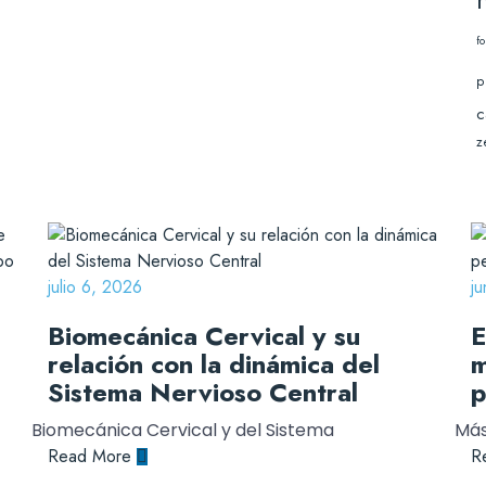
f
p
c
z
julio 6, 2026
j
Biomecánica Cervical y su
E
relación con la dinámica del
m
Sistema Nervioso Central
p
Biomecánica Cervical y del Sistema
Más
Read More
R