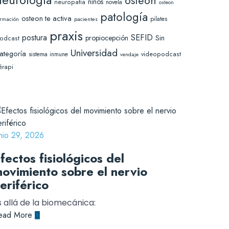
osteon
niños
neuropatía
novela
osteon
patología
osteon te activa
pilates
pacientes
ormación
praxis
SEFID
postura
Sin
propiocepción
odcast
Universidad
ategoría
sistema inmune
videopodcast
vendaje
érapi
unio 29, 2026
fectos fisiológicos del
ovimiento sobre el nervio
eriférico
 allá de la biomecánica:
ead More