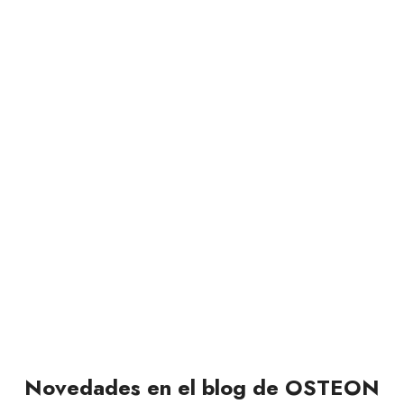
¡Síguenos en nuestras Redes
Sociales!
Si quieres estar al día de todas las novedades de
OSTEON y no perderte nada, síguenos
en
@osteonfisioterapia
Novedades en el blog de OSTEON