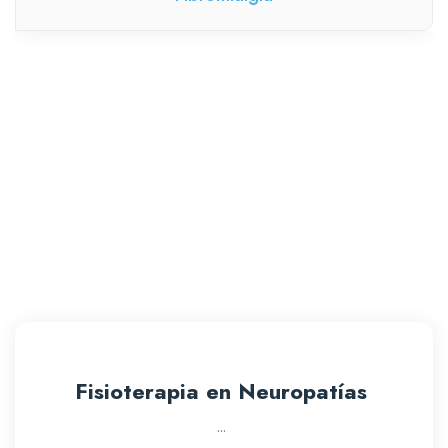
Servicios prestados en OSTEON
Fisioterapia Alaquàs
Todos nuestros servicios son realizados por
fisioterapeutas altamente formados y especializados.
Fisioterapia en Neuropatías
...