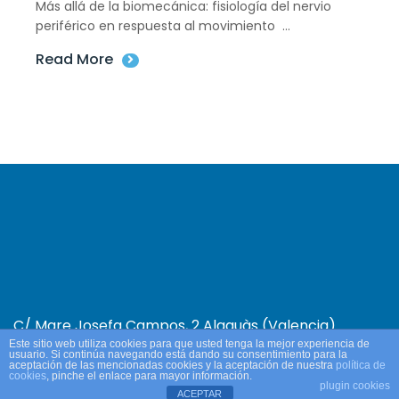
Más allá de la biomecánica: fisiología del nervio
periférico en respuesta al movimiento ...
Read More
C/ Mare Josefa Campos, 2 Alaquàs (Valencia)
Este sitio web utiliza cookies para que usted tenga la mejor experiencia de
Aviso Legal y Política de Privacidad.
Política de
usuario. Si continúa navegando está dando su consentimiento para la
aceptación de las mencionadas cookies y la aceptación de nuestra
política de
Cookies.
cookies
, pinche el enlace para mayor información.
plugin cookies
ACEPTAR