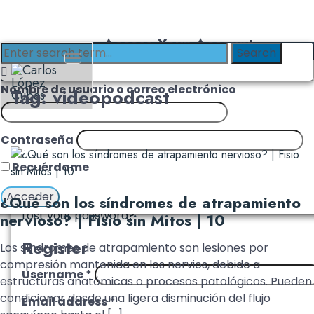
Access Your Account
Login with Clinika
Login
Nombre de usuario o correo electrónico
Tag: videopodcast
Username or email address
*
Contraseña
Password
*
Recuérdame
Remember me
Log in
¿Qué son los síndromes de atrapamiento
Lost your password?
nervioso? | Fisio sin Mitos | 10
Register
Los síndromes de atrapamiento son lesiones por
compresión mantenida en los nervios, debido a
Username
*
estructuras anatómicas o procesos patológicos. Pueden
condicionar desde una ligera disminución del flujo
Email address
*