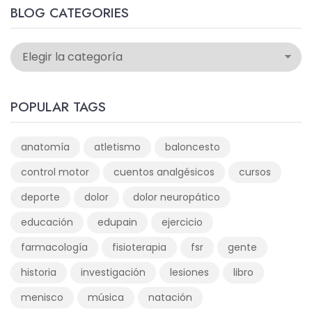
BLOG CATEGORIES
POPULAR TAGS
anatomía
atletismo
baloncesto
control motor
cuentos analgésicos
cursos
deporte
dolor
dolor neuropático
educación
edupain
ejercicio
farmacología
fisioterapia
fsr
gente
historia
investigación
lesiones
libro
menisco
música
natación