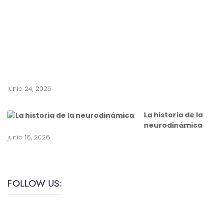
a
c
i
r
u
g
í
a
junio 24, 2026
La historia de la
neurodinámica
junio 16, 2026
FOLLOW US: