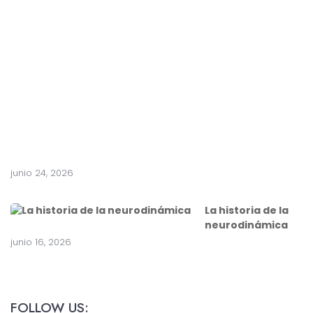
n
t
e
a
c
i
r
u
g
í
a
junio 24, 2026
La historia de la
neurodinámica
junio 16, 2026
FOLLOW US: