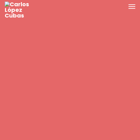
Blog
Neuralgia intercostal
Posted by
Carlos López Cubas
in
neurodinámica
,
noticias
La neuralgia intercostal