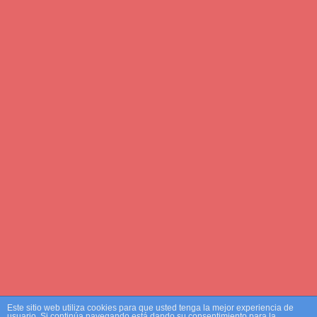
Biomecánica Cervical y su
relación con la dinámica del
Sistema Nervioso Central
Biomecánica Cervical y del Sistema
Read More
Efectos fisiológicos del
movimiento sobre el nervio
periférico
Más allá de la biomecánica:
Este sitio web utiliza cookies para que usted tenga la mejor experiencia de
Read More
usuario. Si continúa navegando está dando su consentimiento para la