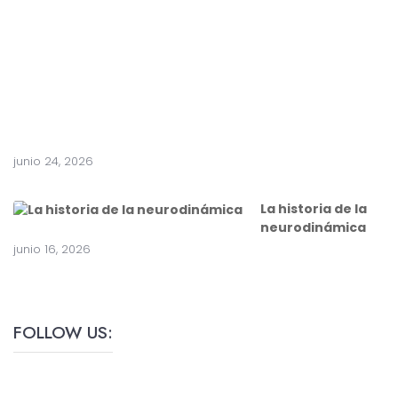
a
c
i
r
u
g
í
a
junio 24, 2026
La historia de la
neurodinámica
junio 16, 2026
FOLLOW US: