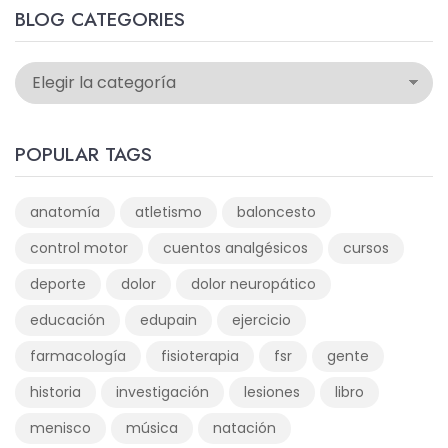
BLOG CATEGORIES
POPULAR TAGS
anatomía
atletismo
baloncesto
control motor
cuentos analgésicos
cursos
deporte
dolor
dolor neuropático
educación
edupain
ejercicio
farmacología
fisioterapia
fsr
gente
historia
investigación
lesiones
libro
menisco
música
natación