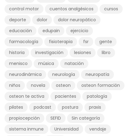
control motor
cuentos analgésicos
cursos
deporte
dolor
dolor neuropático
educación
edupain
ejercicio
farmacología
fisioterapia
fsr
gente
historia
investigación
lesiones
libro
menisco
música
natación
neurodinámica
neurología
neuropatía
niños
novela
osteon
osteon formación
osteon te activa
pacientes
patología
pilates
podcast
postura
praxis
propiocepción
SEFID
Sin categoría
sistema inmune
Universidad
vendaje