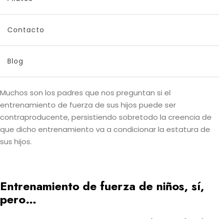
¿Entrenar la fuerza en niños hará que
no crezcan?
Contacto
El entrenamiento de fuerza en niños causó y continua
causando hoy día una gran controversia, al menos a pie
Blog
de calle.
Muchos son los padres que nos preguntan si el
entrenamiento de fuerza de sus hijos puede ser
contraproducente, persistiendo sobretodo la creencia de
que dicho entrenamiento va a condicionar la estatura de
sus hijos.
Entrenamiento de fuerza de niños, sí,
pero…