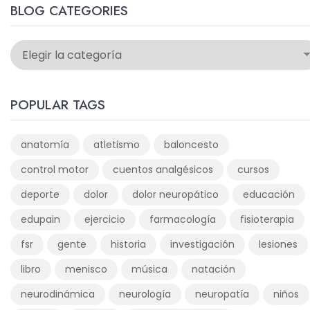
BLOG CATEGORIES
POPULAR TAGS
anatomía
atletismo
baloncesto
control motor
cuentos analgésicos
cursos
deporte
dolor
dolor neuropático
educación
edupain
ejercicio
farmacología
fisioterapia
fsr
gente
historia
investigación
lesiones
libro
menisco
música
natación
neurodinámica
neurología
neuropatía
niños