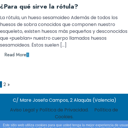
¿Para qué sirve la rótula?
La rótula, un hueso sesamoideo Además de todos los
huesos de sobra conocidos que componen nuestro
esqueleto, existen huesos más pequeños y desconocidos
que «pueblan» nuestro cuerpo llamados huesos
sesamoideos. Éstos suelen […]
Read More
1
2
»
C/ Mare Josefa Campos, 2 Alaquàs (Valencia)
Aviso Legal y Política de Privacidad.
Política de
Cookies.
Este sitio web utiliza cookies para que usted tenga la mejor experiencia de usuar