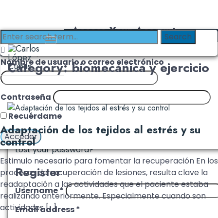
Access Your Account
Login with Clinika
Login
Nombre de usuario o correo electrónico
Category: biomecánica y ejercicio
Username or email address
*
Contraseña
Password
*
Recuérdame
Adaptación de los tejidos al estrés y su
Remember me
Log in
control
Lost your password?
Estimulo necesario para fomentar la recuperación En los
Register
procesos de recuperación de lesiones, resulta clave la
readaptación a las actividades que el paciente estaba
Username
*
realizando anteriormente. Especialmente cuando son
actividades […]
Email address
*