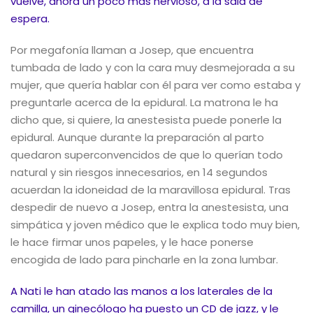
vuelve, ahora un poco más nervioso, a la sala de
espera.
Por megafonía llaman a Josep, que encuentra
tumbada de lado y con la cara muy desmejorada a su
mujer, que quería hablar con él para ver como estaba y
preguntarle acerca de la epidural. La matrona le ha
dicho que, si quiere, la anestesista puede ponerle la
epidural. Aunque durante la preparación al parto
quedaron superconvencidos de que lo querían todo
natural y sin riesgos innecesarios, en 14 segundos
acuerdan la idoneidad de la maravillosa epidural. Tras
despedir de nuevo a Josep, entra la anestesista, una
simpática y joven médico que le explica todo muy bien,
le hace firmar unos papeles, y le hace ponerse
encogida de lado para pincharle en la zona lumbar.
A Nati le han atado las manos a los laterales de la
camilla, un ginecólogo ha puesto un CD de jazz, y le