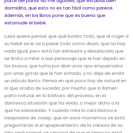
parte del pañal. No me agobies, que estabas bien
dormidita, que esto no es tan fácil como parece.
Además, en los libros pone que es bueno que
estornude el bebé.
Luisa quiere pensar que qué bonito todo, que al coger a
su bebé se le va a pasar todo como dicen, que no hay
nada igual, pero está tan exhausta y desubicada que
se limita a mirar a ese personaje que le han dejado en
los brazos, que lucha por abrir unos ojos empastados
por unas gotas que le han echado, y no deja de emitir
un ridículo llanto. Piensa en qué poco hay de natural en
lo que acaba de suceder, por mucho que lo llamen
parto natural, en lo bárbaro del proceso, en la
dantesca situación que ha vivido, o mejor dicho a la
que ha sobrevivido. Y cuando mira la cara blanca e
inexpresiva de Josep, que en esos momentos se está
preguntando si el apepinamiento de la cabeza de su
niño será normal, se cerciora de que el tema no está