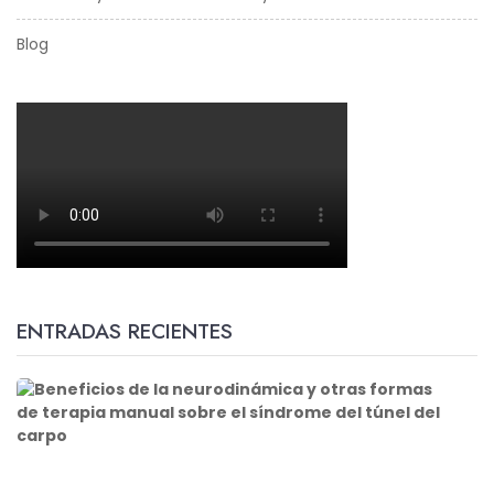
Blog
ENTRADAS RECIENTES
B
e
n
e
f