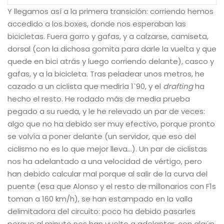
Y llegamos así a la primera transición: corriendo hemos
accedido a los boxes, donde nos esperaban las
bicicletas. Fuera gorro y gafas, y a calzarse, camiseta,
dorsal (con la dichosa gomita para darle la vuelta y que
quede en bici atrás y luego corriendo delante), casco y
gafas, y a la bicicleta. Tras peladear unos metros, he
cazado a un ciclista que mediría 1`90, y el
drafting
ha
hecho el resto. He rodado más de media prueba
pegado a su rueda, y le he relevado un par de veces:
algo que no ha debido ser muy efectivo, porque pronto
se volvía a poner delante (un servidor, que eso del
ciclismo no es lo que mejor lleva…). Un par de ciclistas
nos ha adelantado a una velocidad de vértigo, pero
han debido calcular mal porque al salir de la curva del
puente (esa que Alonso y el resto de millonarios con F1s
toman a 160 km/h), se han estampado en la valla
delimitadora del circuito: poco ha debido pasarles
porque al minuto nos han vuelto a adelantar, con algún