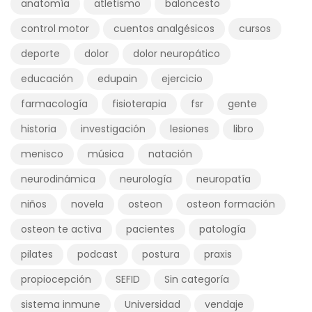
anatomía
atletismo
baloncesto
control motor
cuentos analgésicos
cursos
deporte
dolor
dolor neuropático
educación
edupain
ejercicio
farmacología
fisioterapia
fsr
gente
historia
investigación
lesiones
libro
menisco
música
natación
neurodinámica
neurología
neuropatía
niños
novela
osteon
osteon formación
osteon te activa
pacientes
patología
pilates
podcast
postura
praxis
propiocepción
SEFID
Sin categoría
sistema inmune
Universidad
vendaje