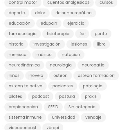
control motor
cuentos analgésicos
cursos
deporte
dolor
dolor neuropático
educación
edupain
ejercicio
farmacología
fisioterapia
fsr
gente
historia
investigación
lesiones
libro
menisco
música
natación
neurodinámica
neurología
neuropatía
niños
novela
osteon
osteon formación
osteon te activa
pacientes
patología
pilates
podcast
postura
praxis
propiocepción
SEFID
Sin categoría
sistema inmune
Universidad
vendaje
videopodcast
zérapi