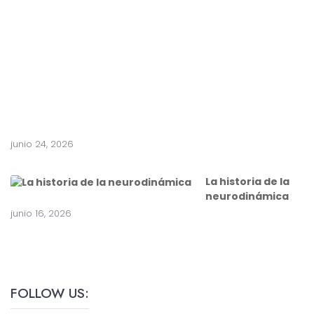
e
a
c
i
r
u
g
í
a
junio 24, 2026
La historia de la
neurodinámica
junio 16, 2026
FOLLOW US: