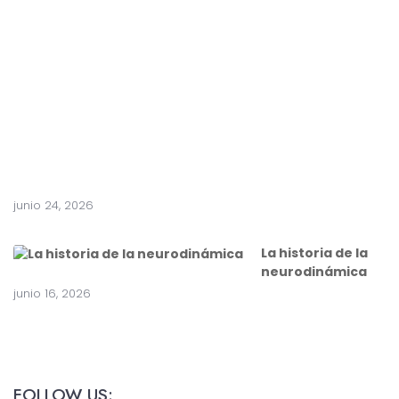
t
e
a
c
i
r
u
g
í
a
junio 24, 2026
La historia de la
neurodinámica
junio 16, 2026
FOLLOW US: