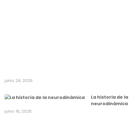
e
n
t
e
a
c
i
r
u
g
í
a
junio 24, 2026
La historia de la
neurodinámica
junio 16, 2026