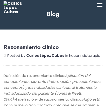
Blog
Razonamiento clínico
Posted by
Carlos López Cubas
in
hacer fisioterapia
Definición de razonamiento clínico:
Aplicación del
conocimiento relevante (información, procedimientos,
conceptos) y las habilidades clínicas, al tratamiento
individualizado del paciente (Jones & Rivett,
2004).
«Indefinición» de razonamiento clínico:
Hago esto
porque me lo han contado, creo que se me da bien, y