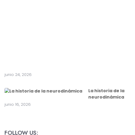
n
t
e
a
c
i
r
u
g
í
a
junio 24, 2026
La historia de la
neurodinámica
junio 16, 2026
FOLLOW US: