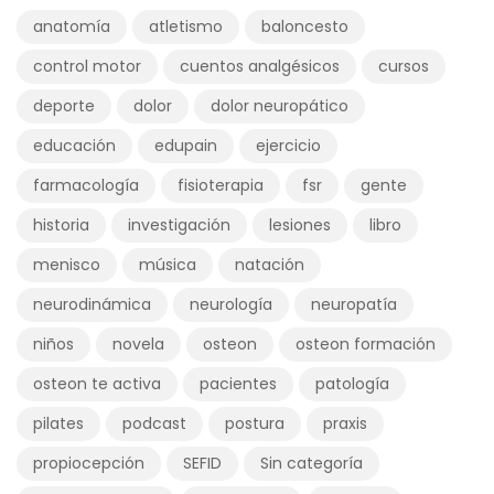
anatomía
atletismo
baloncesto
control motor
cuentos analgésicos
cursos
deporte
dolor
dolor neuropático
educación
edupain
ejercicio
farmacología
fisioterapia
fsr
gente
historia
investigación
lesiones
libro
menisco
música
natación
neurodinámica
neurología
neuropatía
niños
novela
osteon
osteon formación
osteon te activa
pacientes
patología
pilates
podcast
postura
praxis
propiocepción
SEFID
Sin categoría