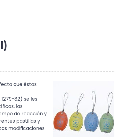
I)
efecto que éstas
1;1279-82) se les
ficas, las
tiempo de reacción y
rentes pastillas y
stas modificaciones