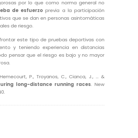
vigorosas por lo que como norma general no
eba de esfuerzo
previa a la participación
itivos que se dan en personas asintomáticas
les de riesgo.
frontar este tipo de pruebas deportivas con
ento y teniendo experiencia en distancias
odo pensar que el riesgo es bajo y no mayor
rosa.
’Hemecourt, P., Troyanos, C., Cianca, J., … &
uring long-distance running races
. New
40.