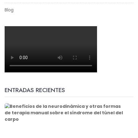
Blog
ENTRADAS RECIENTES
B
e
n
e
f