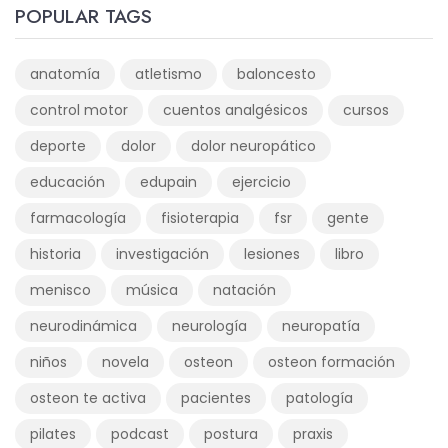
POPULAR TAGS
anatomía
atletismo
baloncesto
control motor
cuentos analgésicos
cursos
deporte
dolor
dolor neuropático
educación
edupain
ejercicio
farmacología
fisioterapia
fsr
gente
historia
investigación
lesiones
libro
menisco
música
natación
neurodinámica
neurología
neuropatía
niños
novela
osteon
osteon formación
osteon te activa
pacientes
patología
pilates
podcast
postura
praxis