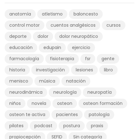
anatomía
atletismo
baloncesto
control motor
cuentos analgésicos
cursos
deporte
dolor
dolor neuropático
educación
edupain
ejercicio
farmacología
fisioterapia
fsr
gente
historia
investigación
lesiones
libro
menisco
música
natación
neurodinámica
neurología
neuropatía
niños
novela
osteon
osteon formación
osteon te activa
pacientes
patología
pilates
podcast
postura
praxis
propiocepción
SEFID
Sin categoría