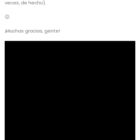
veces, de hecho).
😉
¡Muchas gracias, gente!