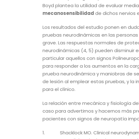
Boyd plantea la utilidad de evaluar med
mecanosensibilidad
de dichos nervios 
Los resultados del estudio ponen en duda l
pruebas neurodinámicas en las personas c
grave. Las respuestas normales de prote
neurodinámicas (4, 5) pueden disminuir e
particular aquellos con signos Polineuropa
para responder a los aumentos en la car
prueba neurodinámica y maniobras de sens
de lesión al emplear estas pruebas, y la 
para el clínico.
La relación entre mecánica y fisiología d
caso para advertirnos y hacernos más pr
pacientes con signos de neuropatía impo
1. Shacklock MO. Clinical neurodynamic