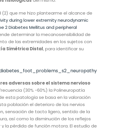
s fisiológicas
del mismo.
d (2) que me hizo plantearme el alcance de
vity during lower extremity neurodynamic
ype 2 Diabetes Mellitus and peripheral
tende determinar la mecanosensibilidad de
ento de las extremidades en los sujetos con
ía Simétrica Distal
, para identificar su
es adversas sobre el sistema nervioso
 frecuencia (30% -60%) la Polineuropatía
a de esta patología se basa en la valoración
ta población el deterioro de los nervios
n, sensación de tacto ligero, sentido de la
ura, así como la disminución de los reflejos
r y la pérdida de función motora. El estudio de