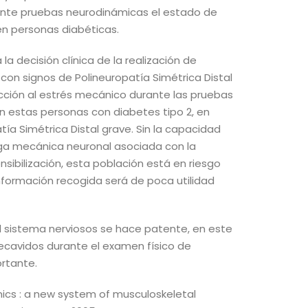
iante pruebas neurodinámicas el estado de
en personas diabéticas.
a decisión clínica de la realización de
on signos de Polineuropatía Simétrica Distal
cción al estrés mecánico durante las pruebas
n estas personas con diabetes tipo 2, en
tía Simétrica Distal grave. Sin la capacidad
ga mecánica neuronal asociada con la
ibilización, esta población está en riesgo
información recogida será de poca utilidad
el sistema nerviosos se hace patente, en este
ecavidos durante el examen físico de
rtante.
s : a new system of musculoskeletal