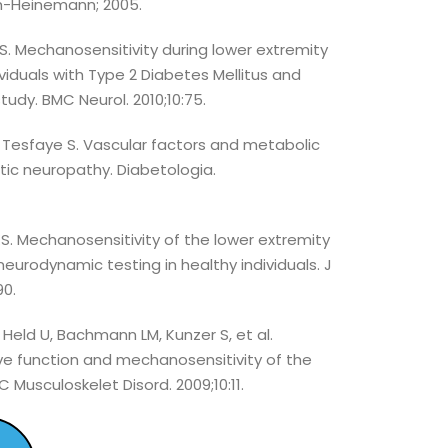
th-Heinemann; 2005.
 Mechanosensitivity during lower extremity
viduals with Type 2 Diabetes Mellitus and
tudy. BMC Neurol. 2010;10:75.
esfaye S. Vascular factors and metabolic
tic neuropathy. Diabetologia.
 Mechanosensitivity of the lower extremity
eurodynamic testing in healthy individuals. J
90.
eld U, Bachmann LM, Kunzer S, et al.
nerve function and mechanosensitivity of the
Musculoskelet Disord. 2009;10:11.