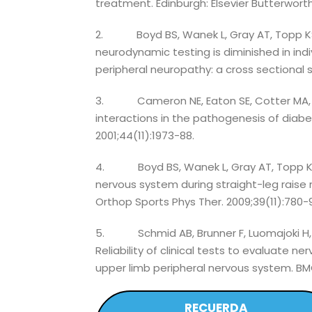
treatment. Edinburgh: Elsevier Butterwor
2. Boyd BS, Wanek L, Gray AT, Topp KS.
neurodynamic testing is diminished in indi
peripheral neuropathy: a cross sectional s
3. Cameron NE, Eaton SE, Cotter MA, T
interactions in the pathogenesis of diabe
2001;44(11):1973-88.
4. Boyd BS, Wanek L, Gray AT, Topp KS.
nervous system during straight-leg raise n
Orthop Sports Phys Ther. 2009;39(11):780-
5. Schmid AB, Brunner F, Luomajoki H, H
Reliability of clinical tests to evaluate 
upper limb peripheral nervous system. BMC 
RECUERDA