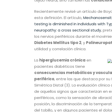
tejido neural, sino también las
condicione
Recientemente revisé un artículo de Boy
esta definición. El artículo,
Mechanosensiti
testing is diminished in individuals with T
neuropathy: a cross sectional study
, pre
los nervios periféricos durante el movimi
Diabetes Mellitus tipo 2
, y
Polineuropat
utilidad y correlación clínica.
La
hiperglucemia crónica
en
pacientes diabéticos tiene
consecuencias metabólicas y vascular
periférico
, entre las que destaca por su
Simétrica Distal (3). La evaluación clínic
de aquellos signos que caracterizan en es
periféricos, como la sensación de vibració
posición, la discriminación de la temperat
del tobillo, y en algunos pacientes el dolo