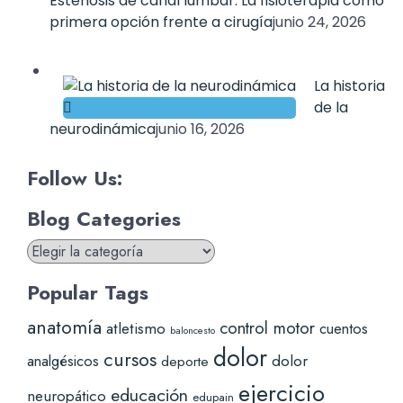
Estenosis de canal lumbar: La fisioterapia como
primera opción frente a cirugía
junio 24, 2026
La historia
de la
neurodinámica
junio 16, 2026
Follow Us:
Blog Categories
Blog
Categories
Popular Tags
anatomía
control motor
atletismo
cuentos
baloncesto
dolor
cursos
analgésicos
dolor
deporte
ejercicio
educación
neuropático
edupain