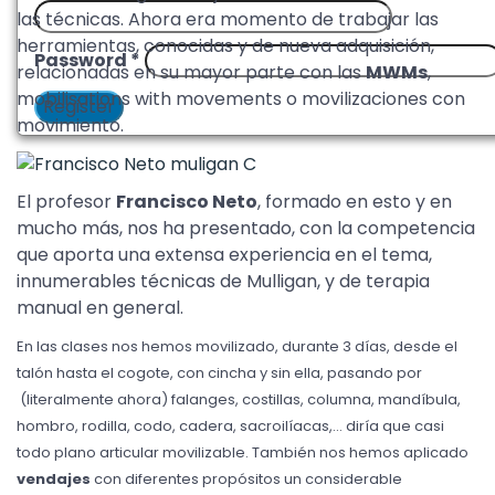
las técnicas. Ahora era momento de trabajar las
herramientas, conocidas y de nueva adquisición,
Password
*
relacionadas en su mayor parte con las
MWMs
,
mobilisations with movements o movilizaciones con
Register
movimiento.
El profesor
Francisco Neto
, formado en esto y en
mucho más, nos ha presentado, con la competencia
que aporta una extensa experiencia en el tema,
innumerables técnicas de Mulligan, y de terapia
manual en general.
En las clases nos hemos movilizado, durante 3 días, desde el
talón hasta el cogote, con cincha y sin ella, pasando por
(literalmente ahora) falanges, costillas, columna, mandíbula,
hombro, rodilla, codo, cadera, sacroilíacas,… diría que casi
todo plano articular movilizable. También nos hemos aplicado
vendajes
con diferentes propósitos un considerable