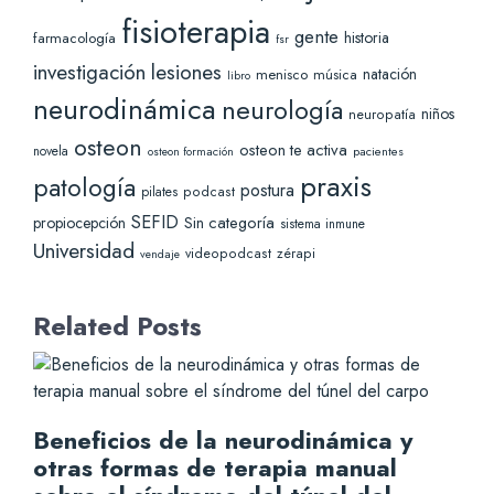
fisioterapia
gente
historia
farmacología
fsr
lesiones
investigación
natación
menisco
música
libro
neurodinámica
neurología
niños
neuropatía
osteon
osteon te activa
novela
pacientes
osteon formación
praxis
patología
postura
pilates
podcast
SEFID
Sin categoría
propiocepción
sistema inmune
Universidad
videopodcast
zérapi
vendaje
Related Posts
Beneficios de la neurodinámica y
otras formas de terapia manual