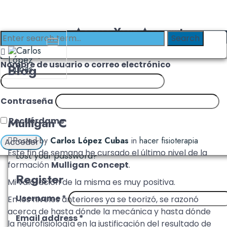
Access Your Account
Login with Clinika
Login
Nombre de usuario o correo electrónico
Blog
Username or email address
*
Contraseña
Password
*
Mulligan C
Recuérdame
Remember me
Log in
Posted by
Carlos López Cubas
in
hacer fisioterapia
Este fin de semana he cursado el último nivel de la
Lost your password?
formación
Mulligan Concept
.
Register
Mi valoración de la misma es muy positiva.
Username
*
En los niveles anteriores ya se teorizó, se razonó
acerca de hasta dónde la mecánica y hasta dónde
Email address
*
la neurofisiología en la justificación del resultado de