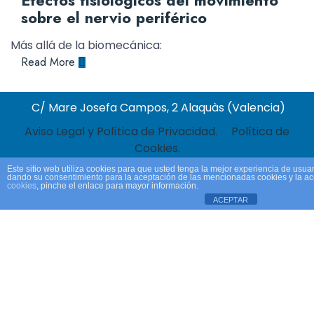
Efectos fisiológicos del movimiento
sobre el nervio periférico
Más allá de la biomecánica:
Read More
C/ Mare Josefa Campos, 2 Alaquàs (Valencia)
Aviso Legal y Política de Privacidad.
Política de
Cookies.
Este sitio web utiliza cookies para que usted tenga la mejor experiencia de usua
dando su consentimiento para la aceptación de las mencionadas cookies y la a
cookies
, pinche el enlace para mayor información.
ACEPTAR