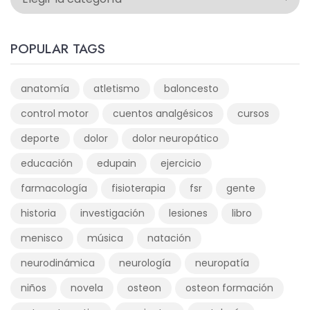
POPULAR TAGS
anatomía
atletismo
baloncesto
control motor
cuentos analgésicos
cursos
deporte
dolor
dolor neuropático
educación
edupain
ejercicio
farmacología
fisioterapia
fsr
gente
historia
investigación
lesiones
libro
menisco
música
natación
neurodinámica
neurología
neuropatía
niños
novela
osteon
osteon formación