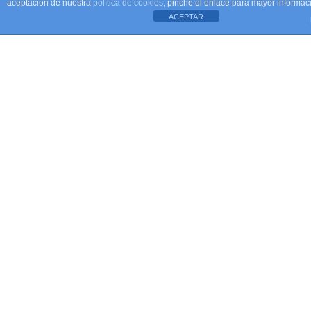
aceptación de nuestra
política de cookies
, pinche el enlace para mayor informac
ACEPTAR