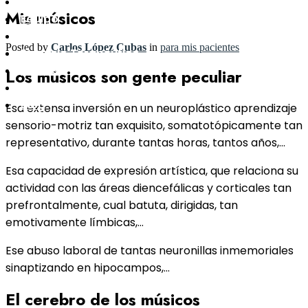
Clínica
Mis músicos
Equipo
Neurodinámica
Posted by
Carlos López Cubas
in
para mis pacientes
Ejercicio Terapéutico
Pilates
Los músicos son gente peculiar
Contacto
Blog
Esa extensa inversión en un neuroplástico aprendizaje
sensorio-motriz tan exquisito, somatotópicamente tan
representativo, durante tantas horas, tantos años,…
Esa capacidad de expresión artística, que relaciona su
actividad con las áreas diencefálicas y corticales tan
prefrontalmente, cual batuta, dirigidas, tan
emotivamente límbicas,…
Ese abuso laboral de tantas neuronillas inmemoriales
sinaptizando en hipocampos,…
El cerebro de los músicos