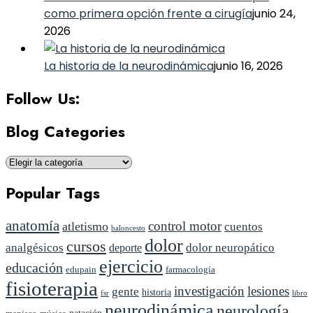
como primera opción frente a cirugía
junio 24,
2026
La historia de la neurodinámica
junio 16, 2026
Follow Us:
Blog Categories
Blog
Categories
Popular Tags
anatomía
control motor
atletismo
cuentos
baloncesto
dolor
cursos
analgésicos
dolor neuropático
deporte
ejercicio
educación
edupain
farmacología
fisioterapia
investigación
lesiones
gente
historia
fsr
libro
neurodinámica
neurología
natación