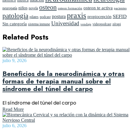
menisco
música
osteon
niños
osteon te activa
neuropatía
novela
pacientes
osteon formación
praxis
patología
SEFID
postura
propiocepción
pilates
podcast
Universidad
Sin categoría
sistema inmune
videopodcast
zérapi
vendaje
Related Posts
julio 9, 2026
Beneficios de la neurodinámica y otras
formas de terapia manual sobre el
síndrome del túnel del carpo
El síndrome del túnel del carpo
Read More
julio 6, 2026