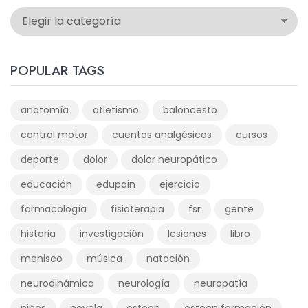
POPULAR TAGS
anatomía
atletismo
baloncesto
control motor
cuentos analgésicos
cursos
deporte
dolor
dolor neuropático
educación
edupain
ejercicio
farmacología
fisioterapia
fsr
gente
historia
investigación
lesiones
libro
menisco
música
natación
neurodinámica
neurología
neuropatía