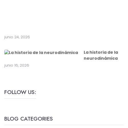
i
r
u
g
í
a
junio 24, 2026
La historia de la
neurodinámica
junio 16, 2026
FOLLOW US:
BLOG CATEGORIES