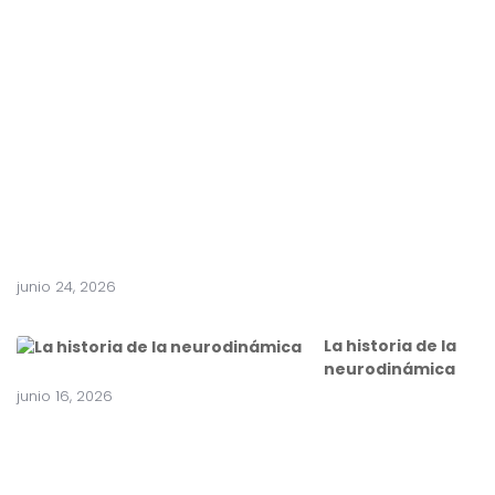
e
n
t
e
a
c
i
r
u
g
í
a
junio 24, 2026
La historia de la
neurodinámica
junio 16, 2026