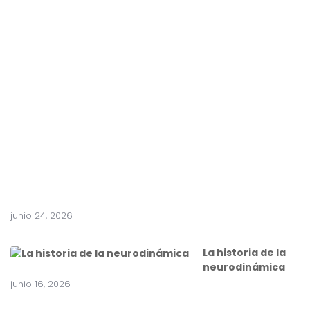
f
r
e
n
t
e
a
c
i
r
u
g
í
a
junio 24, 2026
La historia de la
neurodinámica
junio 16, 2026