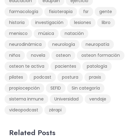
educación
edupain
ejercicio
farmacología
fisioterapia
fsr
gente
historia
investigación
lesiones
libro
menisco
música
natación
neurodinámica
neurología
neuropatía
niños
novela
osteon
osteon formación
osteon te activa
pacientes
patología
pilates
podcast
postura
praxis
propiocepción
SEFID
Sin categoría
sistema inmune
Universidad
vendaje
videopodcast
zérapi
Related Posts