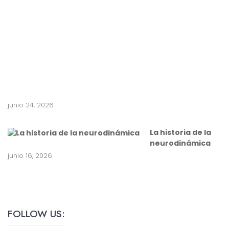
e
a
c
i
r
u
g
í
a
junio 24, 2026
La historia de la
neurodinámica
junio 16, 2026
FOLLOW US: