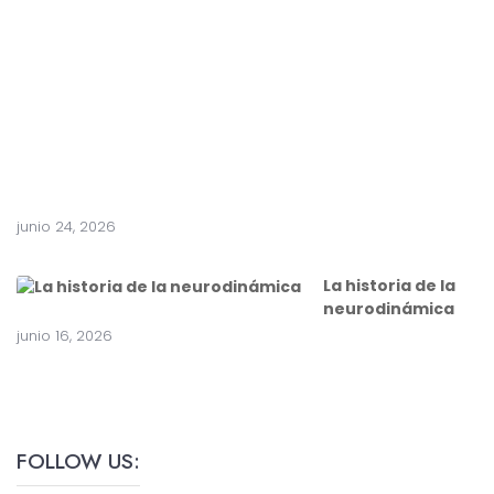
e
a
c
i
r
u
g
í
a
junio 24, 2026
La historia de la
neurodinámica
junio 16, 2026
FOLLOW US: