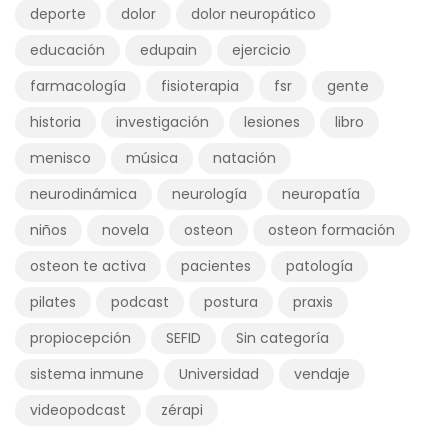
deporte
dolor
dolor neuropático
educación
edupain
ejercicio
farmacología
fisioterapia
fsr
gente
historia
investigación
lesiones
libro
menisco
música
natación
neurodinámica
neurología
neuropatía
niños
novela
osteon
osteon formación
osteon te activa
pacientes
patología
pilates
podcast
postura
praxis
propiocepción
SEFID
Sin categoría
sistema inmune
Universidad
vendaje
videopodcast
zérapi