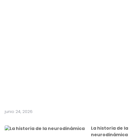
ó
n
f
r
e
n
t
e
a
c
i
r
u
g
í
a
junio 24, 2026
La historia de la
neurodinámica