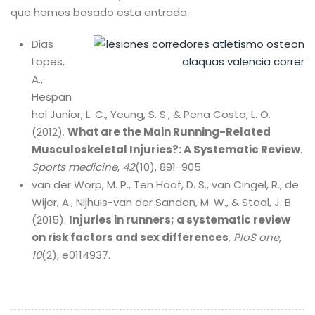
que hemos basado esta entrada.
Dias
Lopes,
A.,
Hespan
hol Junior, L. C., Yeung, S. S., & Pena Costa, L. O.
(2012).
What are the Main Running-Related
Musculoskeletal Injuries?: A Systematic Review
.
Sports medicine
,
42
(10), 891-905.
van der Worp, M. P., Ten Haaf, D. S., van Cingel, R., de
Wijer, A., Nijhuis-van der Sanden, M. W., & Staal, J. B.
(2015).
Injuries in runners; a systematic review
on risk factors and sex differences
.
PloS one
,
10
(2), e0114937.