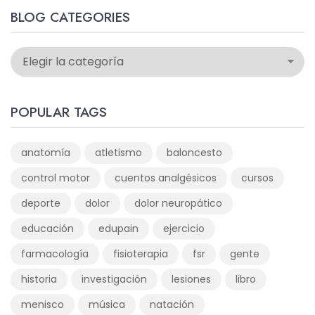
BLOG CATEGORIES
POPULAR TAGS
anatomía
atletismo
baloncesto
control motor
cuentos analgésicos
cursos
deporte
dolor
dolor neuropático
educación
edupain
ejercicio
farmacología
fisioterapia
fsr
gente
historia
investigación
lesiones
libro
menisco
música
natación