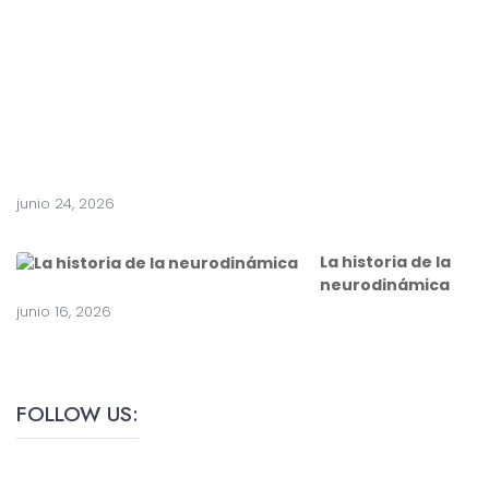
a
c
i
r
u
g
í
a
junio 24, 2026
La historia de la
neurodinámica
junio 16, 2026
FOLLOW US: