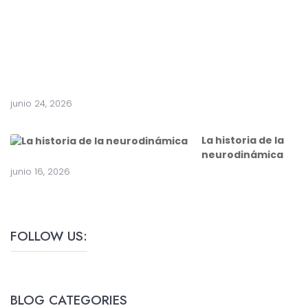
c
i
r
u
g
í
a
junio 24, 2026
La historia de la
neurodinámica
junio 16, 2026
FOLLOW US:
BLOG CATEGORIES