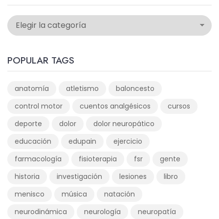
POPULAR TAGS
anatomía
atletismo
baloncesto
control motor
cuentos analgésicos
cursos
deporte
dolor
dolor neuropático
educación
edupain
ejercicio
farmacología
fisioterapia
fsr
gente
historia
investigación
lesiones
libro
menisco
música
natación
neurodinámica
neurología
neuropatía