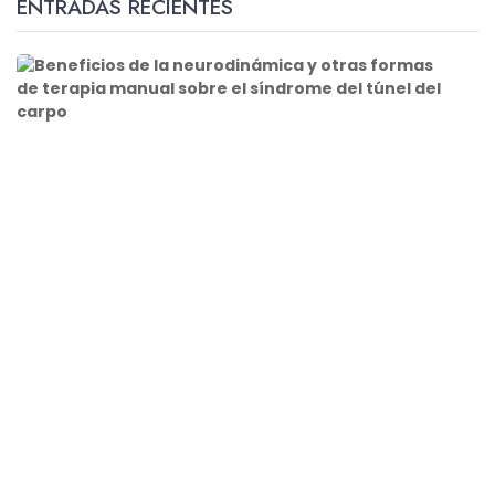
ENTRADAS RECIENTES
B
e
n
e
f
i
c
i
o
s
d
e
l
a
n
e
u
r
o