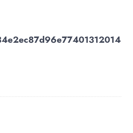
34e2ec87d96e77401312014