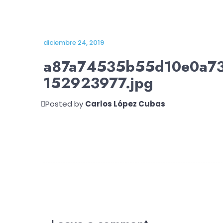
diciembre 24, 2019
a87a74535b55d10e0a7
152923977.jpg
Posted by
Carlos López Cubas