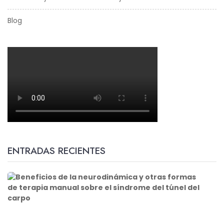
Blog
ENTRADAS RECIENTES
B
e
n
e
f