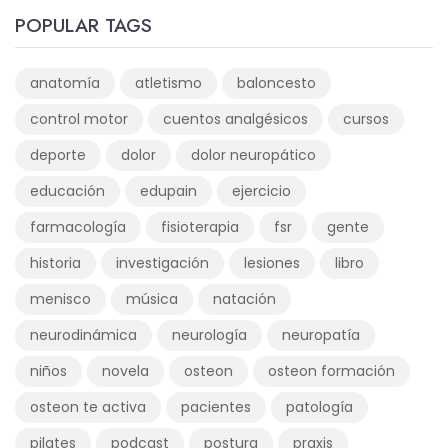
POPULAR TAGS
anatomía
atletismo
baloncesto
control motor
cuentos analgésicos
cursos
deporte
dolor
dolor neuropático
educación
edupain
ejercicio
farmacología
fisioterapia
fsr
gente
historia
investigación
lesiones
libro
menisco
música
natación
neurodinámica
neurología
neuropatía
niños
novela
osteon
osteon formación
osteon te activa
pacientes
patología
pilates
podcast
postura
praxis