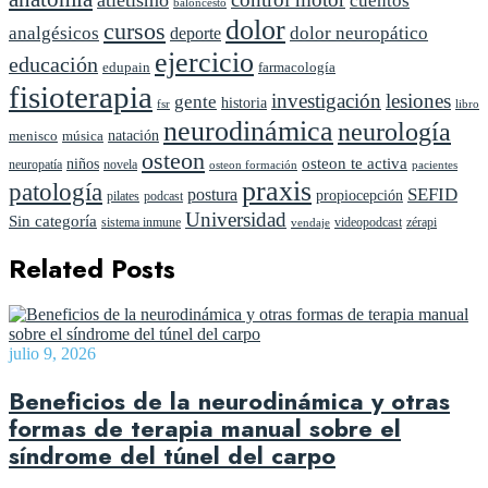
atletismo
cuentos
baloncesto
dolor
cursos
analgésicos
dolor neuropático
deporte
ejercicio
educación
edupain
farmacología
fisioterapia
investigación
lesiones
gente
historia
fsr
libro
neurodinámica
neurología
natación
menisco
música
osteon
niños
osteon te activa
neuropatía
novela
pacientes
osteon formación
praxis
patología
SEFID
postura
propiocepción
pilates
podcast
Universidad
Sin categoría
sistema inmune
videopodcast
zérapi
vendaje
Related Posts
julio 9, 2026
Beneficios de la neurodinámica y otras
formas de terapia manual sobre el
síndrome del túnel del carpo