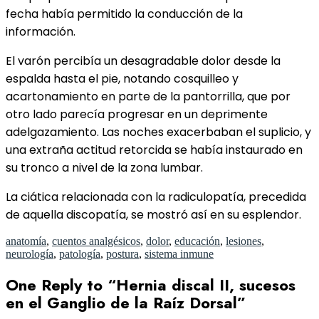
fecha había permitido la conducción de la
información.
El varón percibía un desagradable dolor desde la
espalda hasta el pie, notando cosquilleo y
acartonamiento en parte de la pantorrilla, que por
otro lado parecía progresar en un deprimente
adelgazamiento. Las noches exacerbaban el suplicio, y
una extraña actitud retorcida se había instaurado en
su tronco a nivel de la zona lumbar.
La ciática relacionada con la radiculopatía, precedida
de aquella discopatía, se mostró así en su esplendor.
anatomía
,
cuentos analgésicos
,
dolor
,
educación
,
lesiones
,
neurología
,
patología
,
postura
,
sistema inmune
One Reply to “Hernia discal II, sucesos
en el Ganglio de la Raíz Dorsal”