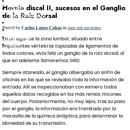
Clínica
Hernia discal II, sucesos en el Ganglio
Equipo
de la Raíz Dorsal
Neurodinámica
Ejercicio Terapéutico
Posted by
Carlos López Cubas
in
para mis pacientes
Pilates
Contacto
En un lugar de la zona lumbar, situado entre
Blog
imponentes vértebras tapizadas de ligamentos de
lindos colores, vivía feliz un ganglio de la raíz dorsal, al
que en adelante llamaremos GRD.
Siempre atareado, el ganglio albergaba un sinfín de
oficinas en las que se revisaba toda la información de
entrada. Allí se inspeccionaban con esmero todos
aquellos datos recogidos en los más nimios rincones
del cuerpo. Posteriormente, no muy lejos, tras su paso
por el ganglio, la información era tramitada por la
maravilla de la química sináptica, para determinar la
idoneidad de su transmisión.