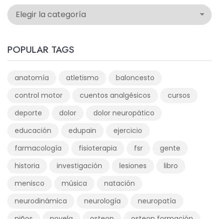
POPULAR TAGS
anatomía
atletismo
baloncesto
control motor
cuentos analgésicos
cursos
deporte
dolor
dolor neuropático
educación
edupain
ejercicio
farmacología
fisioterapia
fsr
gente
historia
investigación
lesiones
libro
menisco
música
natación
neurodinámica
neurología
neuropatía
niños
novela
osteon
osteon formación