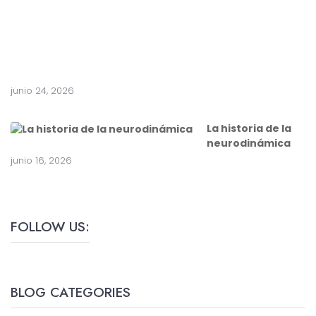
r
u
g
í
a
junio 24, 2026
La historia de la
neurodinámica
junio 16, 2026
FOLLOW US:
BLOG CATEGORIES