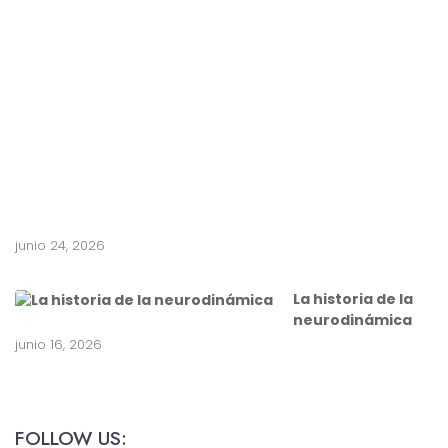
n
t
e
a
c
i
r
u
g
í
a
junio 24, 2026
La historia de la
neurodinámica
junio 16, 2026
FOLLOW US: