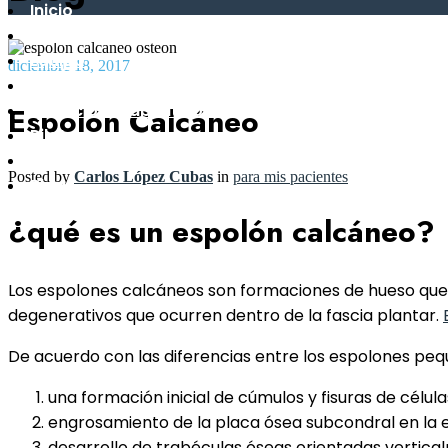
Inicio
Clínica
Equipo
diciembre 18, 2017
Neurodinámica
Ejercicio Terapéutico
Espolón Calcáneo
Pilates
Contacto
Posted by
Carlos López Cubas
in
para mis pacientes
Blog
¿qué es un espolón calcáneo?
Los espolones calcáneos son formaciones de hueso que s
degenerativos que ocurren dentro de la fascia plantar.
De acuerdo con las diferencias entre los espolones pequ
una formación inicial de cúmulos y fisuras de células
engrosamiento de la placa ósea subcondral en la e
desarrollo de trabéculas óseas orientadas vertic