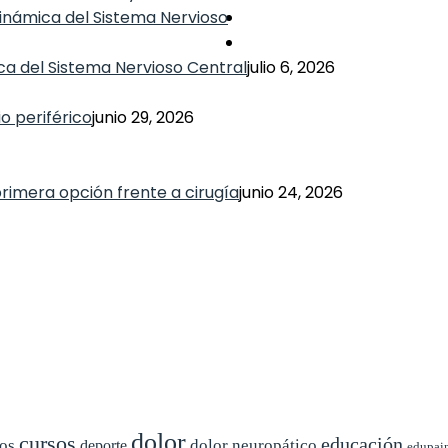
ca del Sistema Nervioso Central
julio 6, 2026
o periférico
junio 29, 2026
primera opción frente a cirugía
junio 24, 2026
dolor
cursos
educación
cos
dolor neuropático
deporte
edupai