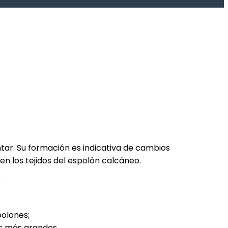
tar. Su formación es indicativa de cambios
n los tejidos del espolón calcáneo.
:
polones;
s más grandes.