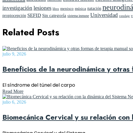
neurodin
investigación
lesiones
natación
menisco
música
libro
Universidad
SEFID
propiocepción
Sin categoría
sistema inmune
v
vendaje
Related Posts
julio 9, 2026
Beneficios de la neurodinámica y otras
El síndrome del túnel del carpo
Read More
julio 6, 2026
Biomecánica Cervical y su relación con