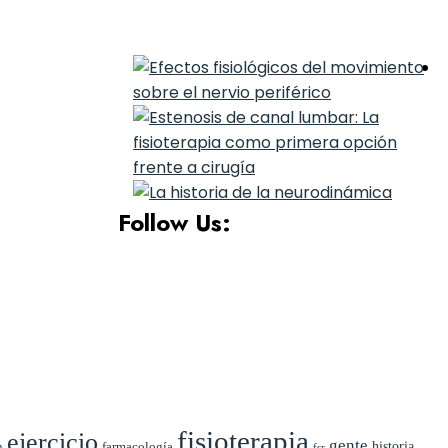
Follow Us:
fisioterapia
ejercicio
gente
n
farmacología
historia
fsr