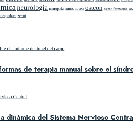
ámica
neurología
osteon
niños
os
neuropatía
novela
osteon formación
ideopodcast
zérapi
 formas de terapia manual sobre el síndr
 la dinámica del Sistema Nervioso Centra