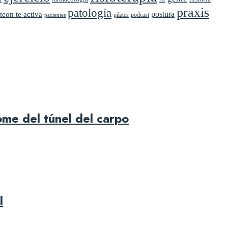
praxis
patología
postura
teon te activa
pilates
podcast
pacientes
ome del túnel del carpo
l