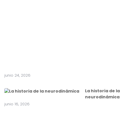
e
n
t
e
a
c
i
r
u
g
í
a
junio 24, 2026
La historia de la
neurodinámica
junio 16, 2026