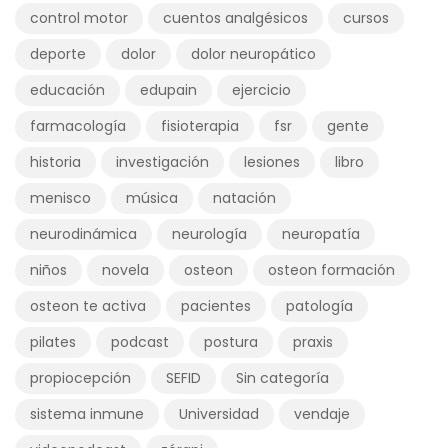
control motor
cuentos analgésicos
cursos
deporte
dolor
dolor neuropático
educación
edupain
ejercicio
farmacología
fisioterapia
fsr
gente
historia
investigación
lesiones
libro
menisco
música
natación
neurodinámica
neurología
neuropatía
niños
novela
osteon
osteon formación
osteon te activa
pacientes
patología
pilates
podcast
postura
praxis
propiocepción
SEFID
Sin categoría
sistema inmune
Universidad
vendaje