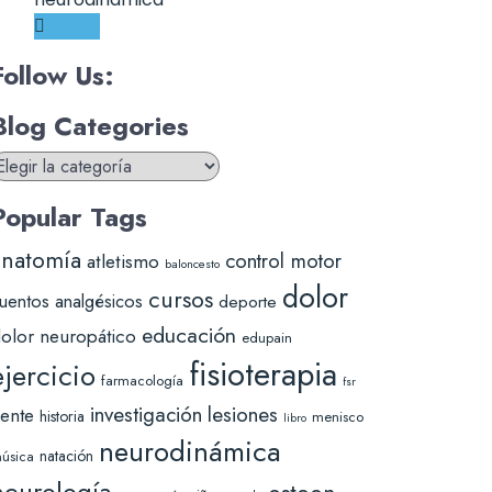
Follow Us:
Blog Categories
log
ategories
Popular Tags
anatomía
control motor
atletismo
baloncesto
dolor
cursos
uentos analgésicos
deporte
educación
olor neuropático
edupain
fisioterapia
ejercicio
farmacología
fsr
lesiones
investigación
ente
historia
menisco
libro
neurodinámica
natación
úsica
neurología