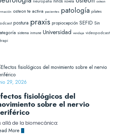
osteon
niños
neuropatía
novela
osteon
patología
osteon te activa
pilates
pacientes
ormación
praxis
SEFID
postura
Sin
propiocepción
odcast
Universidad
ategoría
sistema inmune
videopodcast
vendaje
érapi
unio 29, 2026
fectos fisiológicos del
ovimiento sobre el nervio
eriférico
 allá de la biomecánica:
ead More