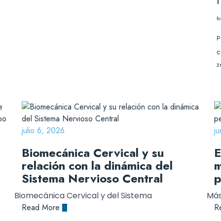
f
p
c
z
julio 6, 2026
j
Biomecánica Cervical y su
E
relación con la dinámica del
m
Sistema Nervioso Central
p
Biomecánica Cervical y del Sistema
Más
Read More
R