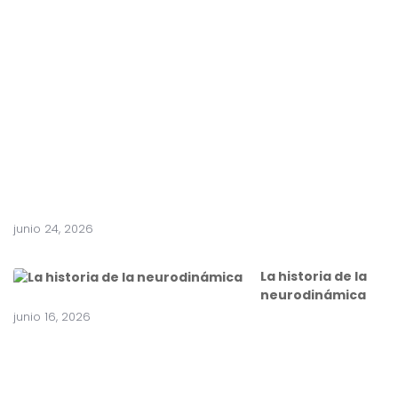
e
n
t
e
a
c
i
r
u
g
í
a
junio 24, 2026
La historia de la
neurodinámica
junio 16, 2026