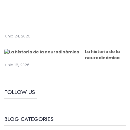
r
u
g
í
a
junio 24, 2026
La historia de la
neurodinámica
junio 16, 2026
FOLLOW US:
BLOG CATEGORIES