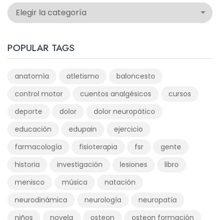
POPULAR TAGS
anatomía
atletismo
baloncesto
control motor
cuentos analgésicos
cursos
deporte
dolor
dolor neuropático
educación
edupain
ejercicio
farmacología
fisioterapia
fsr
gente
historia
investigación
lesiones
libro
menisco
música
natación
neurodinámica
neurología
neuropatía
niños
novela
osteon
osteon formación