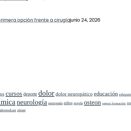
primera opción frente a cirugía
junio 24, 2026
dolor
cursos
educación
cos
dolor neuropático
deporte
edupai
ámica
neurología
osteon
niños
os
neuropatía
novela
osteon formación
ideopodcast
zérapi