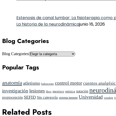
Estenosis de canal lumbar: La fisioterapia como 
La historia de la neurodinámica
junio 16, 2026
Blog Categories
Blog Categories
Popular Tags
anatomía
control motor
atletismo
cuentos analgési
baloncesto
neurodin
investigación
lesiones
natación
menisco
música
libro
Universidad
SEFID
propiocepción
Sin categoría
sistema inmune
v
vendaje
Related Posts