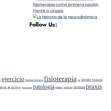
Follow Us:
fisioterapia
ejercicio
gente
n
farmacología
historia
fsr
praxis
patología
postura
teon te activa
pilates
podcast
pacientes