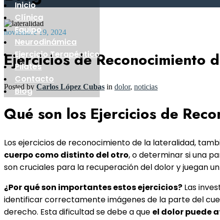
Inicio
Clínica
Equipo
noviembre 19, 2024
Neurodinámica
Ejercicio Terapéutico
Ejercicios de Reconocimiento d
Pilates
Contacto
Posted by
Carlos López Cubas
in
dolor
,
noticias
Blog
Qué son los Ejercicios de Reco
Los ejercicios de reconocimiento de la lateralidad, ta
cuerpo como distinto del otro
, o determinar si una pa
son cruciales para la recuperación del dolor y juegan u
¿Por qué son importantes estos ejercicios?
Las inves
identificar correctamente imágenes de la parte del cuer
derecho. Esta dificultad se debe a que
el dolor puede a