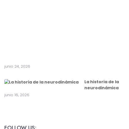
t
e
a
c
i
r
u
g
í
a
junio 24, 2026
La historia de la
neurodinámica
junio 16, 2026
FOLLOW US: