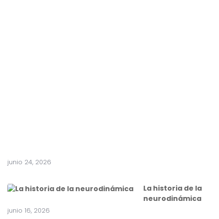
n
f
r
e
n
t
e
a
c
i
r
u
g
í
a
junio 24, 2026
La historia de la
neurodinámica
junio 16, 2026