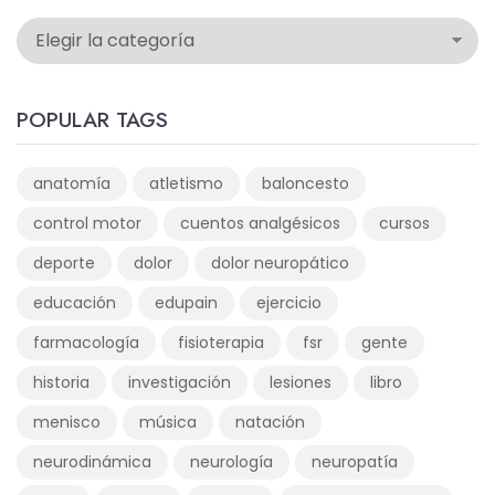
POPULAR TAGS
anatomía
atletismo
baloncesto
control motor
cuentos analgésicos
cursos
deporte
dolor
dolor neuropático
educación
edupain
ejercicio
farmacología
fisioterapia
fsr
gente
historia
investigación
lesiones
libro
menisco
música
natación
neurodinámica
neurología
neuropatía