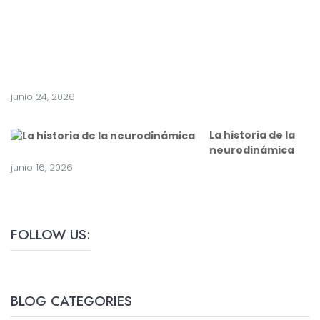
i
r
u
g
í
a
junio 24, 2026
La historia de la
neurodinámica
junio 16, 2026
FOLLOW US:
BLOG CATEGORIES