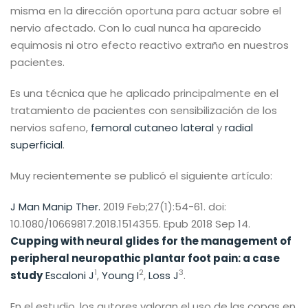
misma en la dirección oportuna para actuar sobre el
nervio afectado. Con lo cual nunca ha aparecido
equimosis ni otro efecto reactivo extraño en nuestros
pacientes.
Es una técnica que he aplicado principalmente en el
tratamiento de pacientes con sensibilización de los
nervios safeno,
femoral cutaneo lateral
y
radial
superficial
.
Muy recientemente se publicó el siguiente artículo:
J Man Manip Ther.
2019 Feb;27(1):54-61. doi:
10.1080/10669817.2018.1514355. Epub 2018 Sep 14.
Cupping with neural glides for the management of
peripheral neuropathic plantar foot pain: a case
1
2
3
study
Escaloni J
,
Young I
,
Loss J
.
En el estudio, los autores valoran el uso de las copas en